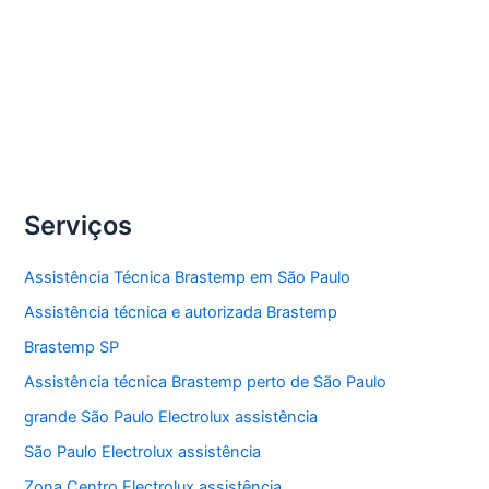
lavadora de roupas Electrolux.
Compartilhe
Conserto
Veja Mais »
lavadoras
de
roupas
Serviços
Electrolux
Assistência Técnica Brastemp em São Paulo
Assistência técnica e autorizada Brastemp
Brastemp SP
Assistência técnica Brastemp perto de São Paulo
grande São Paulo Electrolux assistência
São Paulo Electrolux assistência
Zona Centro Electrolux assistência