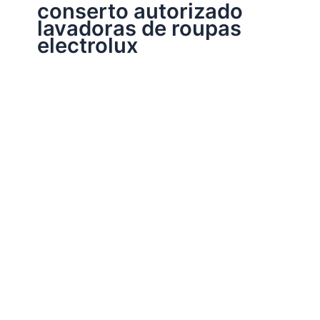
conserto autorizado
lavadoras de roupas
electrolux
Assistência Técnica Electrolux
Conserto lavadoras de roupas Electrolux
Por
Electrobrast
|
14/01/2017
|
5 minutos de leitura
Conserto lavadoras de roupas Electrolux 39763140
peças originais Electrolux, garantia em todos os serviços
realizados e sempre as melhores soluções para a sua