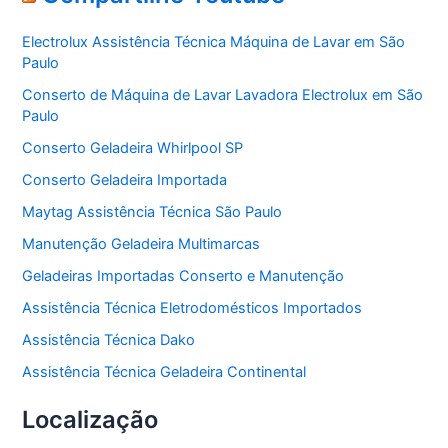
g
o
Electrolux Assistência Técnica Máquina de Lavar em São
r
Paulo
i
a
Conserto de Máquina de Lavar Lavadora Electrolux em São
s
Paulo
Conserto Geladeira Whirlpool SP
Conserto Geladeira Importada
Maytag Assistência Técnica São Paulo
Manutenção Geladeira Multimarcas
Geladeiras Importadas Conserto e Manutenção
Assistência Técnica Eletrodomésticos Importados
Assistência Técnica Dako
Assistência Técnica Geladeira Continental
Localização