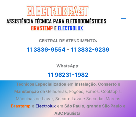
Ir
para
o
conteúdo
CENTRAL DE ATENDIMENTO:
11 3836-9554
-
11 3832-9239
WhatsApp:
11 96231-1982
Técnicos Especializados
em
Instalação
,
Conserto
e
Manutenção
de Geladeiras, Fogões, Fornos, Cooktop's,
Máquinas de Lavar, Secar e Lava e Seca das Marcas
Brastemp
e
Electrolux
em
São Paulo
,
grande São Paulo
e
ABC Paulista
.