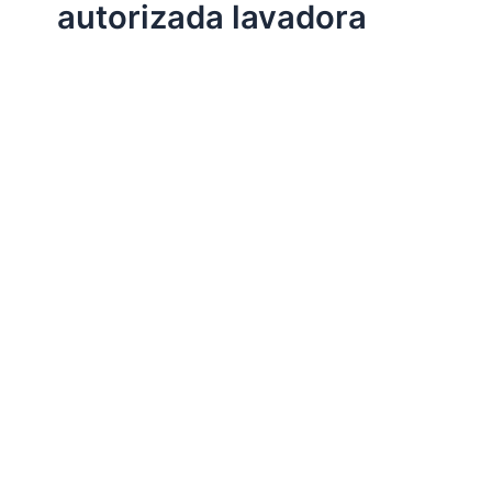
autorizada lavadora
Assistência Técnica Eletrodomésticos
Assistência técnica lavadora
Por
Electrobrast
|
11/11/2017
|
5 minutos de leitura
Assistência técnica lavadora, 34242962 para instalação,
conserto, reparo e manutenção lavadora de todas as
marcas e modelos.
Compartilhe