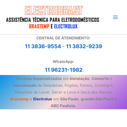
Ir
para
o
conteúdo
CENTRAL DE ATENDIMENTO:
11 3836-9554
-
11 3832-9239
WhatsApp:
11 96231-1982
Técnicos Especializados
em
Instalação
,
Conserto
e
Manutenção
de Geladeiras, Fogões, Fornos, Cooktop's,
Máquinas de Lavar, Secar e Lava e Seca das Marcas
Brastemp
e
Electrolux
em
São Paulo
,
grande São Paulo
e
ABC Paulista
.