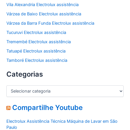
Vila Alexandria Electrolux assistência
Várzea de Baixo Electrolux assistência
Várzea da Barra Funda Electrolux assistência
Tucuruvi Electrolux assistência
Tremembé Electrolux assistência
Tatuapé Electrolux assistência
Tamboré Electrolux assistência
Categorias
C
a
t
e
Compartilhe Youtube
g
o
Electrolux Assistência Técnica Máquina de Lavar em São
r
Paulo
i