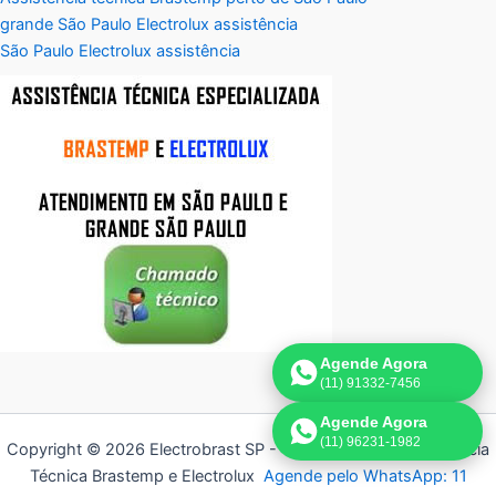
grande São Paulo Electrolux assistência
São Paulo Electrolux assistência
Agende Agora
(11) 91332-7456
Agende Agora
(11) 96231-1982
Copyright © 2026 Electrobrast SP - 11 3836-9554 | Assistência
Técnica Brastemp e Electrolux
Agende pelo WhatsApp: 11