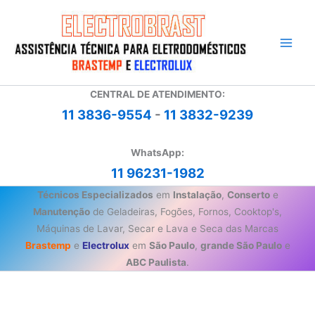
Ir
para
o
conteúdo
CENTRAL DE ATENDIMENTO:
11 3836-9554
-
11 3832-9239
WhatsApp:
11 96231-1982
Técnicos Especializados
em
Instalação
,
Conserto
e
Manutenção
de Geladeiras, Fogões, Fornos, Cooktop's,
Máquinas de Lavar, Secar e Lava e Seca das Marcas
Brastemp
e
Electrolux
em
São Paulo
,
grande São Paulo
e
ABC Paulista
.