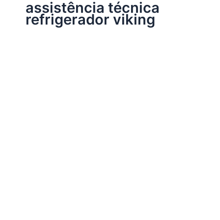
assistência técnica
refrigerador viking
Assistência Técnica Eletrodomésticos
Assistência técnica refrigerador
Por
Electrobrast
|
10/11/2017
|
5 minutos de leitura
Assistência técnica refrigerador, 34242962 para
instalação, conserto, reparo e manutenção refrigerador
de todas as marcas e modelos.