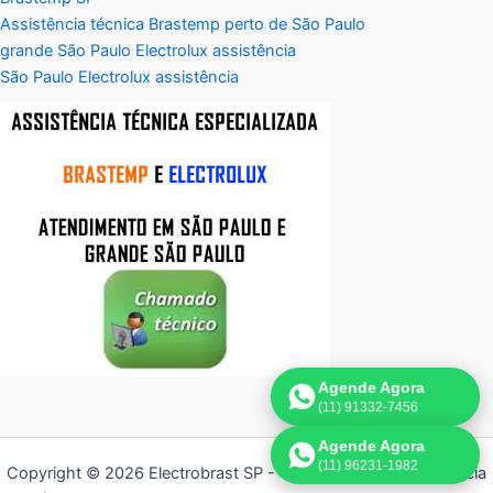
Assistência técnica Brastemp perto de São Paulo
grande São Paulo Electrolux assistência
São Paulo Electrolux assistência
Agende Agora
(11) 91332-7456
Agende Agora
(11) 96231-1982
Copyright © 2026 Electrobrast SP - 11 3836-9554 | Assistência