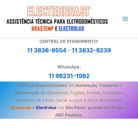
Ir
para
o
conteúdo
CENTRAL DE ATENDIMENTO:
11 3836-9554
-
11 3832-9239
WhatsApp:
11 96231-1982
Técnicos Especializados
em
Instalação
,
Conserto
e
Manutenção
de Geladeiras, Fogões, Fornos, Cooktop's,
Máquinas de Lavar, Secar e Lava e Seca das Marcas
Brastemp
e
Electrolux
em
São Paulo
,
grande São Paulo
e
ABC Paulista
.