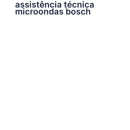
assistência técnica
microondas bosch
Assistência Técnica Eletrodomésticos
Assistência técnica micro-ondas
Por
Electrobrast
|
11/11/2017
|
5 minutos de leitura
Assistência técnica micro-ondas, 34242962 para
instalação, conserto, reparo e manutenção microondas
de todas as marcas e modelos.