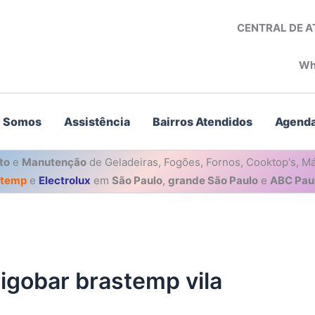
CENTRAL DE 
Wh
 Somos
Assistência
Bairros Atendidos
Agenda
to
e
Manutenção
de Geladeiras, Fogões, Fornos, Cooktop's, Má
stemp
e
Electrolux
em
São Paulo
,
grande São Paulo
e
ABC Paul
rigobar brastemp vila