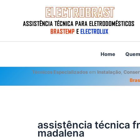
Ir
para
o
conteúdo
Home
Quem
Técnicos Especializados
em
Instalação
,
Conser
Bra
assistência técnica f
madalena