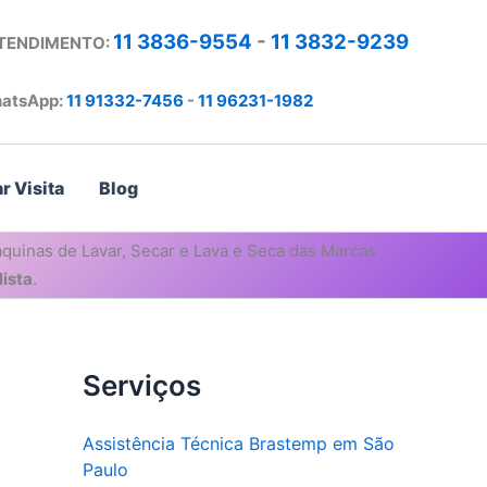
11 3836-9554
-
11 3832-9239
ATENDIMENTO:
atsApp:
11 91332-7456
-
11 96231-1982
r Visita
Blog
quinas de Lavar, Secar e Lava e Seca das Marcas
ista
.
Serviços
Assistência Técnica Brastemp em São
Paulo