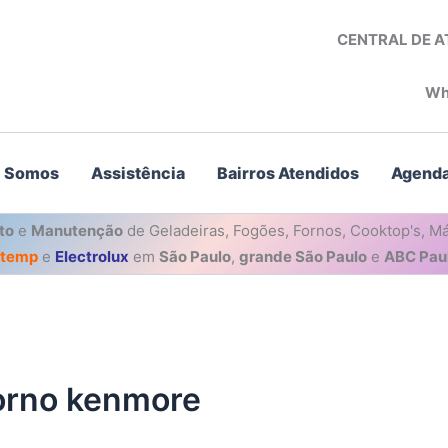
CENTRAL DE 
Wh
 Somos
Assistência
Bairros Atendidos
Agenda
to
e
Manutenção
de Geladeiras, Fogões, Fornos, Cooktop's, Má
stemp
e
Electrolux
em
São Paulo
,
grande São Paulo
e
ABC Paul
forno kenmore