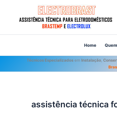
Ir
para
o
conteúdo
Home
Quem
Técnicos Especializados
em
Instalação
,
Conser
Bra
assistência técnica 