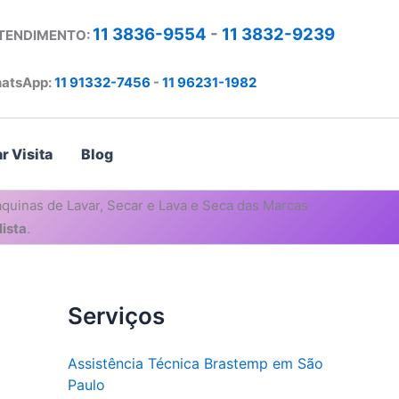
11 3836-9554
-
11 3832-9239
ATENDIMENTO:
atsApp:
11 91332-7456
-
11 96231-1982
r Visita
Blog
quinas de Lavar, Secar e Lava e Seca das Marcas
ista
.
Serviços
Assistência Técnica Brastemp em São
Paulo