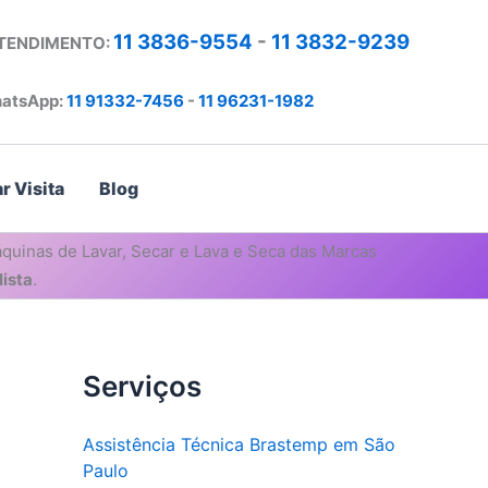
11 3836-9554
-
11 3832-9239
ATENDIMENTO:
atsApp:
11 91332-7456
-
11 96231-1982
r Visita
Blog
quinas de Lavar, Secar e Lava e Seca das Marcas
ista
.
Serviços
Assistência Técnica Brastemp em São
Paulo