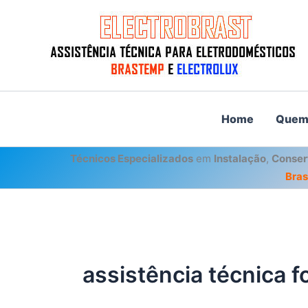
Ir
para
o
conteúdo
Home
Quem
Técnicos Especializados
em
Instalação
,
Conser
Bra
assistência técnica fo