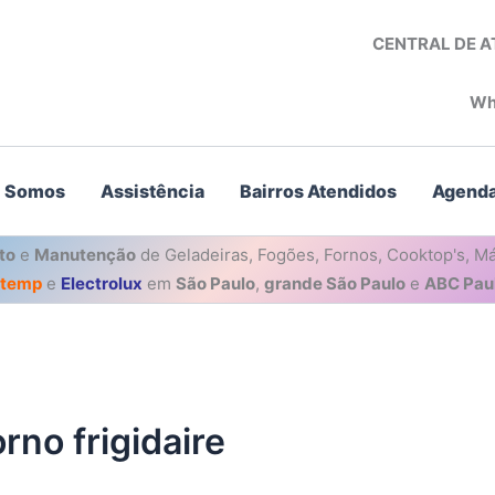
CENTRAL DE 
Wh
 Somos
Assistência
Bairros Atendidos
Agenda
to
e
Manutenção
de Geladeiras, Fogões, Fornos, Cooktop's, Má
stemp
e
Electrolux
em
São Paulo
,
grande São Paulo
e
ABC Paul
rno frigidaire