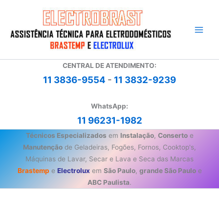
Ir
para
o
conteúdo
CENTRAL DE ATENDIMENTO:
11 3836-9554
-
11 3832-9239
WhatsApp:
11 96231-1982
Técnicos Especializados
em
Instalação
,
Conserto
e
Manutenção
de Geladeiras, Fogões, Fornos, Cooktop's,
Máquinas de Lavar, Secar e Lava e Seca das Marcas
Brastemp
e
Electrolux
em
São Paulo
,
grande São Paulo
e
ABC Paulista
.