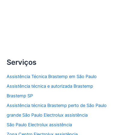
seus eletrodomésticos.
Compartilhe
Assistência
Veja Mais »
técnica
eletrodomésticos
Serviços
Assistência Técnica Brastemp em São Paulo
Assistência técnica e autorizada Brastemp
Brastemp SP
Assistência técnica Brastemp perto de São Paulo
grande São Paulo Electrolux assistência
São Paulo Electrolux assistência
Zona Centro Electrolux assistência