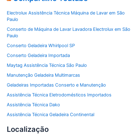
g
o
Electrolux Assistência Técnica Máquina de Lavar em São
r
Paulo
i
a
Conserto de Máquina de Lavar Lavadora Electrolux em São
s
Paulo
Conserto Geladeira Whirlpool SP
Conserto Geladeira Importada
Maytag Assistência Técnica São Paulo
Manutenção Geladeira Multimarcas
Geladeiras Importadas Conserto e Manutenção
Assistência Técnica Eletrodomésticos Importados
Assistência Técnica Dako
Assistência Técnica Geladeira Continental
Localização