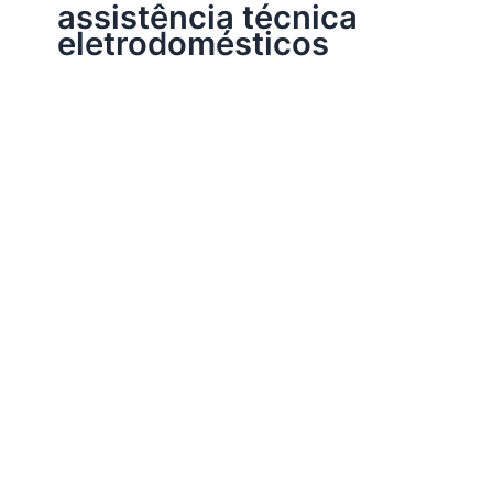
assistência técnica
eletrodomésticos
Assistência Técnica Eletrodomésticos
Assistência técnica eletrodomésticos
Por
Electrobrast
|
27/04/2018
|
9 minutos de leitura
Assistência técnica eletrodomésticos importados e
nacionais de todas as marcas e modelos, atendimento
em São Paulo, grande São Paulo e grande ABCD, peças
originais, garantia e sempre as melhores soluções para