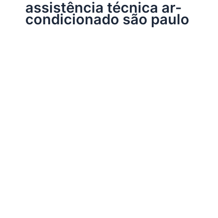
assistência técnica ar-
condicionado são paulo
Assistência Técnica Eletrodomésticos
Assistência técnica ar-condicionado
Por
Electrobrast
|
10/11/2017
|
5 minutos de leitura
Assistência técnica ar-condicionado, 34242962 para
instalação, conserto, reparo e manutenção ar-
condicionado de todas as marcas e modelos.