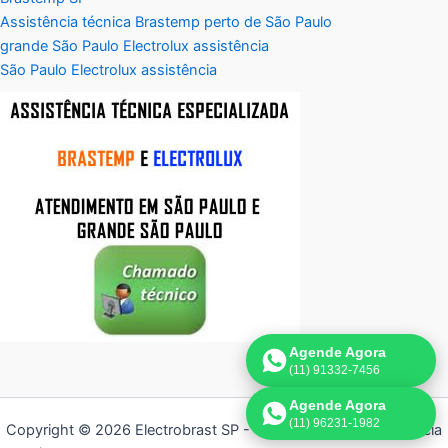
Assistência técnica Brastemp perto de São Paulo
grande São Paulo Electrolux assistência
São Paulo Electrolux assistência
Agende Agora
(11) 91332-7456
Agende Agora
(11) 96231-1982
Copyright © 2026 Electrobrast SP - 11 3836-9554 | Assistência