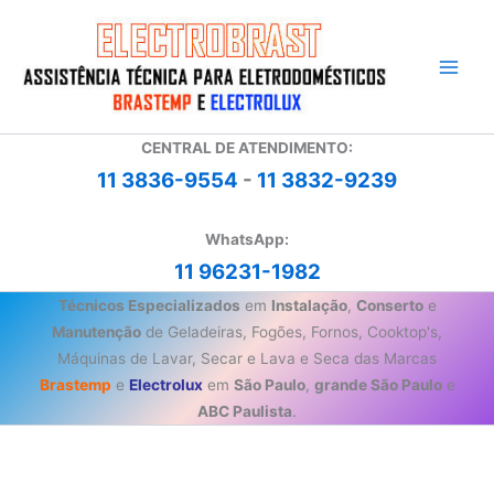
Ir
para
o
conteúdo
CENTRAL DE ATENDIMENTO:
11 3836-9554
-
11 3832-9239
WhatsApp:
11 96231-1982
Técnicos Especializados
em
Instalação
,
Conserto
e
Manutenção
de Geladeiras, Fogões, Fornos, Cooktop's,
Máquinas de Lavar, Secar e Lava e Seca das Marcas
Brastemp
e
Electrolux
em
São Paulo
,
grande São Paulo
e
ABC Paulista
.