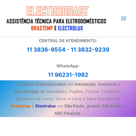
Ir
para
o
conteúdo
CENTRAL DE ATENDIMENTO:
11 3836-9554
-
11 3832-9239
WhatsApp:
11 96231-1982
Técnicos Especializados
em
Instalação
,
Conserto
e
Manutenção
de Geladeiras, Fogões, Fornos, Cooktop's,
Máquinas de Lavar, Secar e Lava e Seca das Marcas
Brastemp
e
Electrolux
em
São Paulo
,
grande São Paulo
e
ABC Paulista
.