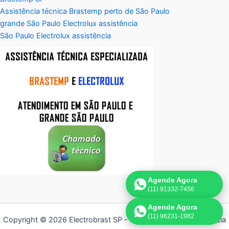
Assistência técnica Brastemp perto de São Paulo
grande São Paulo Electrolux assistência
São Paulo Electrolux assistência
Agende Agora
(11) 91332-7456
Agende Agora
(11) 96231-1982
Copyright © 2026 Electrobrast SP - 11 3836-9554 | Assistência