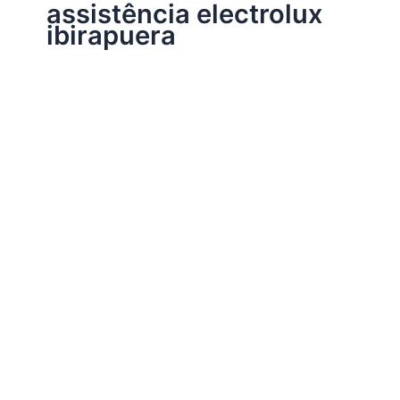
assistência electrolux
ibirapuera
Assistência Técnica Electrolux
Assistência Eletrolux
Por
Electrobrast
|
25/08/2016
|
3 minutos de leitura
Assistência Brastemp, 34242962 para instalação,
conserto, reparo e manutenção de eletrodomésticos
Electrolux.