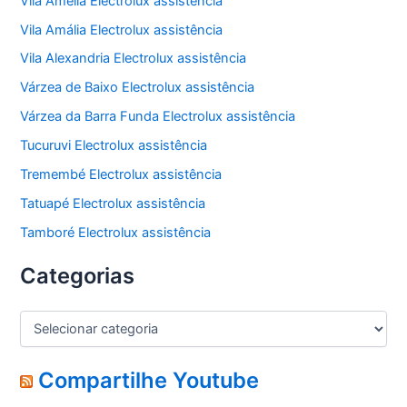
Vila Amélia Electrolux assistência
Vila Amália Electrolux assistência
Vila Alexandria Electrolux assistência
Várzea de Baixo Electrolux assistência
Várzea da Barra Funda Electrolux assistência
Tucuruvi Electrolux assistência
Tremembé Electrolux assistência
Tatuapé Electrolux assistência
Tamboré Electrolux assistência
Categorias
C
a
t
e
Compartilhe Youtube
g