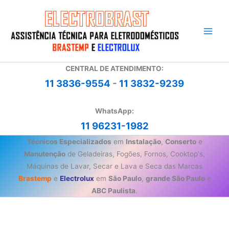
Ir
para
o
conteúdo
CENTRAL DE ATENDIMENTO:
11 3836-9554
-
11 3832-9239
WhatsApp:
11 96231-1982
Técnicos Especializados
em
Instalação
,
Conserto
e
Manutenção
de Geladeiras, Fogões, Fornos, Cooktop's,
Máquinas de Lavar, Secar e Lava e Seca das Marcas
Brastemp
e
Electrolux
em
São Paulo
,
grande São Paulo
e
ABC Paulista
.