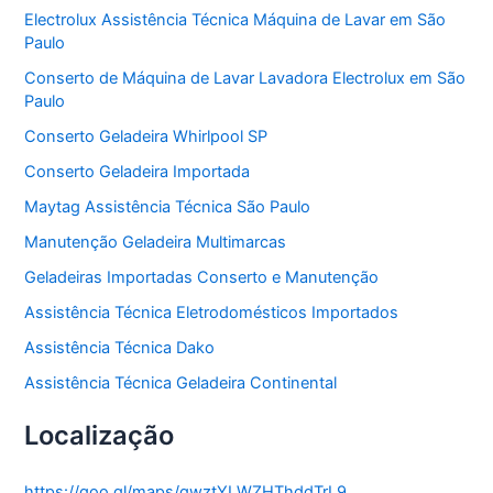
o
Electrolux Assistência Técnica Máquina de Lavar em São
r
Paulo
i
a
Conserto de Máquina de Lavar Lavadora Electrolux em São
s
Paulo
Conserto Geladeira Whirlpool SP
Conserto Geladeira Importada
Maytag Assistência Técnica São Paulo
Manutenção Geladeira Multimarcas
Geladeiras Importadas Conserto e Manutenção
Assistência Técnica Eletrodomésticos Importados
Assistência Técnica Dako
Assistência Técnica Geladeira Continental
Localização
https://goo.gl/maps/gwztYLWZHThddTrL9