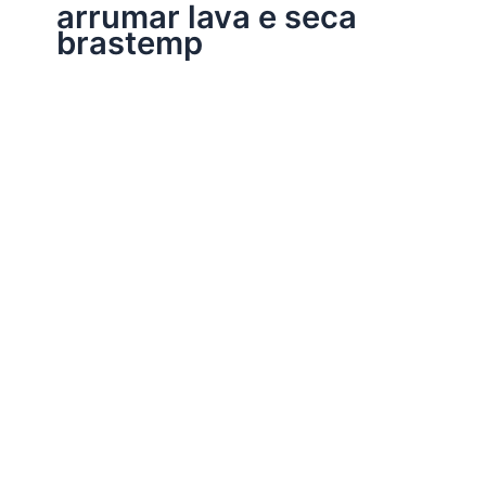
arrumar lava e seca
brastemp
Assistência Técnica Eletrodomésticos
Conserto lava e seca Brastemp
Por
Electrobrast
|
16/01/2017
|
5 minutos de leitura
Conserto lava e seca Brastemp 39769848 peças
originais Brastemp, garantia em todos os serviços
realizados e sempre as melhores soluções para a sua
lava e seca Brastemp.