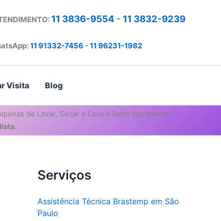
11 3836-9554
-
11 3832-9239
ATENDIMENTO:
atsApp:
11 91332-7456
-
11 96231-1982
r Visita
Blog
quinas de Lavar, Secar e Lava e Seca das Marcas
ista
.
Serviços
Assistência Técnica Brastemp em São
Paulo