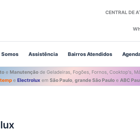
CENTRAL DE 
Wh
 Somos
Assistência
Bairros Atendidos
Agenda
to
e
Manutenção
de Geladeiras, Fogões, Fornos, Cooktop's, Má
stemp
e
Electrolux
em
São Paulo
,
grande São Paulo
e
ABC Paul
lux