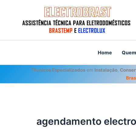
Ir
para
o
conteúdo
Home
Quem
Técnicos Especializados
em
Instalação
,
Conser
Bra
agendamento electro