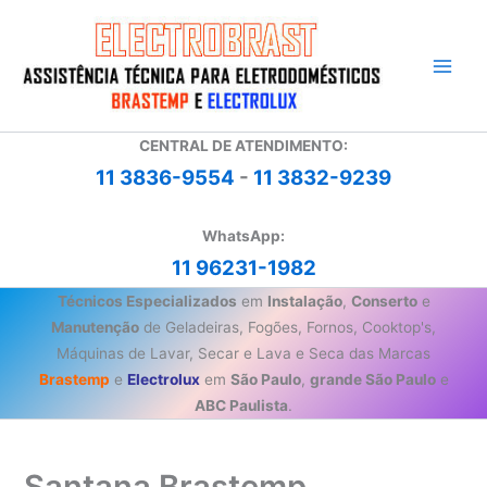
Ir
para
o
conteúdo
CENTRAL DE ATENDIMENTO:
11 3836-9554
-
11 3832-9239
WhatsApp:
11 96231-1982
Técnicos Especializados
em
Instalação
,
Conserto
e
Manutenção
de Geladeiras, Fogões, Fornos, Cooktop's,
Máquinas de Lavar, Secar e Lava e Seca das Marcas
Brastemp
e
Electrolux
em
São Paulo
,
grande São Paulo
e
ABC Paulista
.
Santana Brastemp