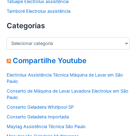
Tatuapé Electrolux assistência
Tamboré Electrolux assistência
Categorias
C
a
t
e
Compartilhe Youtube
g
o
Electrolux Assistência Técnica Máquina de Lavar em São
r
Paulo
i
a
Conserto de Máquina de Lavar Lavadora Electrolux em São
s
Paulo
Conserto Geladeira Whirlpool SP
Conserto Geladeira Importada
Maytag Assistência Técnica São Paulo