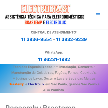
Ir
para
o
conteúdo
CENTRAL DE ATENDIMENTO:
11 3836-9554
-
11 3832-9239
WhatsApp:
11 96231-1982
Técnicos Especializados
em
Instalação
,
Conserto
e
Manutenção
de Geladeiras, Fogões, Fornos, Cooktop's,
Máquinas de Lavar, Secar e Lava e Seca das Marcas
Brastemp
e
Electrolux
em
São Paulo
,
grande São Paulo
e
ABC Paulista
.
Pacaembu Brastemp