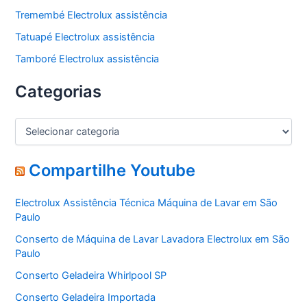
Tremembé Electrolux assistência
Tatuapé Electrolux assistência
Tamboré Electrolux assistência
Categorias
C
a
t
e
Compartilhe Youtube
g
o
Electrolux Assistência Técnica Máquina de Lavar em São
r
Paulo
i
a
Conserto de Máquina de Lavar Lavadora Electrolux em São
s
Paulo
Conserto Geladeira Whirlpool SP
Conserto Geladeira Importada