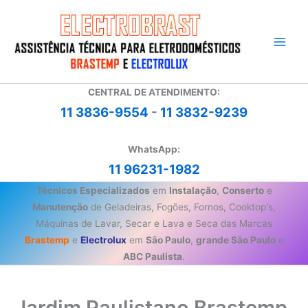
Ir
para
o
conteúdo
CENTRAL DE ATENDIMENTO:
11 3836-9554
-
11 3832-9239
WhatsApp:
11 96231-1982
Técnicos Especializados
em
Instalação
,
Conserto
e
Manutenção
de Geladeiras, Fogões, Fornos, Cooktop's,
Máquinas de Lavar, Secar e Lava e Seca das Marcas
Brastemp
e
Electrolux
em
São Paulo
,
grande São Paulo
e
ABC Paulista
.
Jardim Paulistano Brastemp