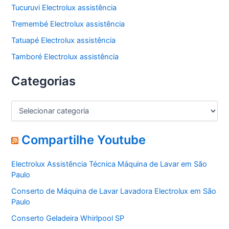
Tucuruvi Electrolux assistência
Tremembé Electrolux assistência
Tatuapé Electrolux assistência
Tamboré Electrolux assistência
Categorias
C
a
t
e
Compartilhe Youtube
g
o
Electrolux Assistência Técnica Máquina de Lavar em São
r
Paulo
i
a
Conserto de Máquina de Lavar Lavadora Electrolux em São
s
Paulo
Conserto Geladeira Whirlpool SP