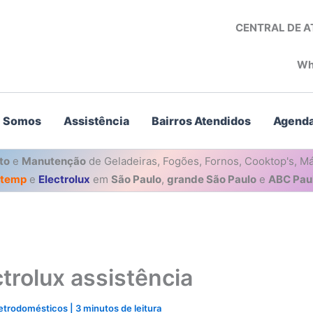
CENTRAL DE 
Wh
 Somos
Assistência
Bairros Atendidos
Agenda
to
e
Manutenção
de Geladeiras, Fogões, Fornos, Cooktop's, Má
stemp
e
Electrolux
em
São Paulo
,
grande São Paulo
e
ABC Paul
trolux assistência
letrodomésticos
|
3 minutos de leitura