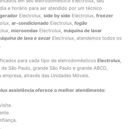
sentados em seu eletrodoméstico Electrolux, seu
dia e horário para ser atendido por um técnico
igerador
Electrolux,
side by side
Electrolux,
freezer
olux,
ar-condicionado
Electrolux,
fogão
olux,
microondas
Electrolux,
máquina de lavar
áquina de lava e secar
Electrolux
, atendemos todos os
.
lificados para cada tipo de eletrodomésticos
Electrolux
,
as de São Paulo, grande São Paulo e grande ABCD,
u empresa, através das Unidades Móveis.
lux assistência oferece o melhor atendimento:
isita.
ente.
nfiança.
.