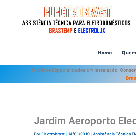
Ir
para
o
conteúdo
Home
Quem
Técnicos Especializados
em
Instalação
,
Conser
Bra
Jardim Aeroporto Elec
Por
Electrobrast
|
14/01/2019
|
Assistência Técnica E