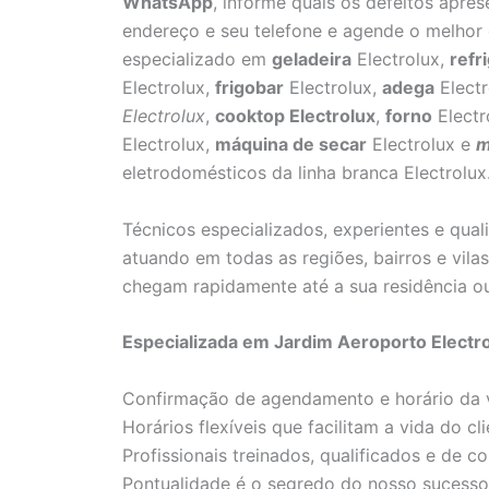
WhatsApp
, informe quais os defeitos apre
endereço e seu telefone e agende o melhor 
especializado em
geladeira
Electrolux,
refr
Electrolux,
frigobar
Electrolux,
adega
Electr
Electrolux
,
cooktop Electrolux
,
forno
Electr
Electrolux,
máquina de secar
Electrolux e
m
eletrodomésticos da linha branca Electrolux
Técnicos especializados, experientes e qua
atuando em todas as regiões, bairros e vil
chegam rapidamente até a sua residência o
Especializada em Jardim Aeroporto Electro
Confirmação de agendamento e horário da v
Horários flexíveis que facilitam a vida do cli
Profissionais treinados, qualificados e de co
Pontualidade é o segredo do nosso sucesso