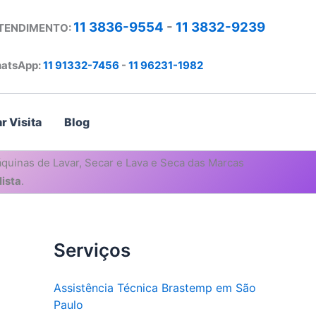
11 3836-9554
-
11 3832-9239
ATENDIMENTO:
atsApp:
11 91332-7456
-
11 96231-1982
r Visita
Blog
quinas de Lavar, Secar e Lava e Seca das Marcas
ista
.
Serviços
Assistência Técnica Brastemp em São
Paulo