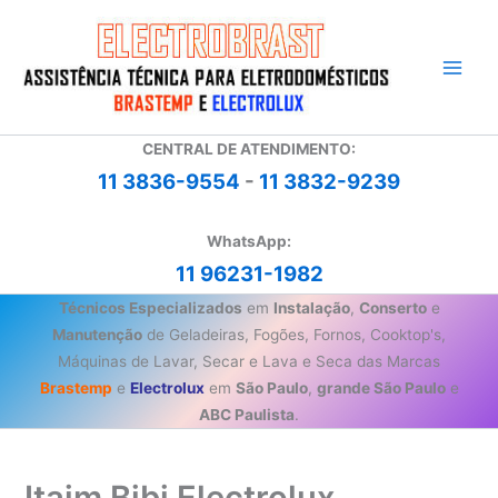
Ir
para
o
conteúdo
CENTRAL DE ATENDIMENTO:
11 3836-9554
-
11 3832-9239
WhatsApp:
11 96231-1982
Técnicos Especializados
em
Instalação
,
Conserto
e
Manutenção
de Geladeiras, Fogões, Fornos, Cooktop's,
Máquinas de Lavar, Secar e Lava e Seca das Marcas
Brastemp
e
Electrolux
em
São Paulo
,
grande São Paulo
e
ABC Paulista
.
Itaim Bibi Electrolux