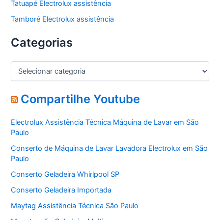
Tatuapé Electrolux assistência
Tamboré Electrolux assistência
Categorias
C
a
t
e
Compartilhe Youtube
g
o
Electrolux Assistência Técnica Máquina de Lavar em São
r
Paulo
i
a
Conserto de Máquina de Lavar Lavadora Electrolux em São
s
Paulo
Conserto Geladeira Whirlpool SP
Conserto Geladeira Importada
Maytag Assistência Técnica São Paulo