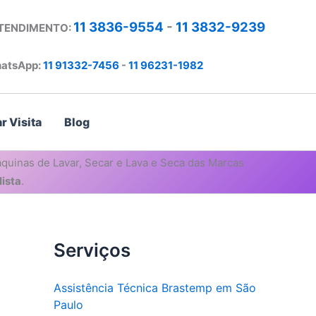
11 3836-9554
-
11 3832-9239
ATENDIMENTO:
atsApp:
11 91332-7456
-
11 96231-1982
r Visita
Blog
quinas de Lavar, Secar e Lava e Seca das Marcas
ista
.
Serviços
Assistência Técnica Brastemp em São
Paulo