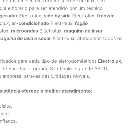
sentados em seu eletrodoméstico Electrolux, seu
dia e horário para ser atendido por um técnico
igerador
Electrolux,
side by side
Electrolux,
freezer
olux,
ar-condicionado
Electrolux,
fogão
olux,
microondas
Electrolux,
máquina de lavar
áquina de lava e secar
Electrolux
, atendemos todos os
.
lificados para cada tipo de eletrodomésticos
Electrolux
,
as de São Paulo, grande São Paulo e grande ABCD,
u empresa, através das Unidades Móveis.
sistência oferece o melhor atendimento:
isita.
ente.
nfiança.
.