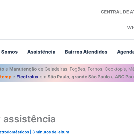
CENTRAL DE 
Wh
 Somos
Assistência
Bairros Atendidos
Agenda
to
e
Manutenção
de Geladeiras, Fogões, Fornos, Cooktop's, Má
stemp
e
Electrolux
em
São Paulo
,
grande São Paulo
e
ABC Paul
 assistência
letrodomésticos
|
3 minutos de leitura