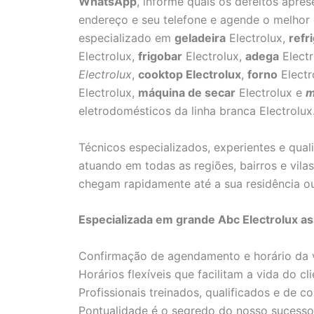
WhatsApp
, informe quais os defeitos apre
endereço e seu telefone e agende o melhor 
especializado em
geladeira
Electrolux,
refr
Electrolux,
frigobar
Electrolux,
adega
Electr
Electrolux
,
cooktop Electrolux
,
forno
Electr
Electrolux,
máquina de secar
Electrolux e
m
eletrodomésticos da linha branca Electrolux
Técnicos especializados, experientes e qua
atuando em todas as regiões, bairros e vil
chegam rapidamente até a sua residência o
Especializada em grande Abc Electrolux as
Confirmação de agendamento e horário da v
Horários flexíveis que facilitam a vida do cli
Profissionais treinados, qualificados e de co
Pontualidade é o segredo do nosso sucesso