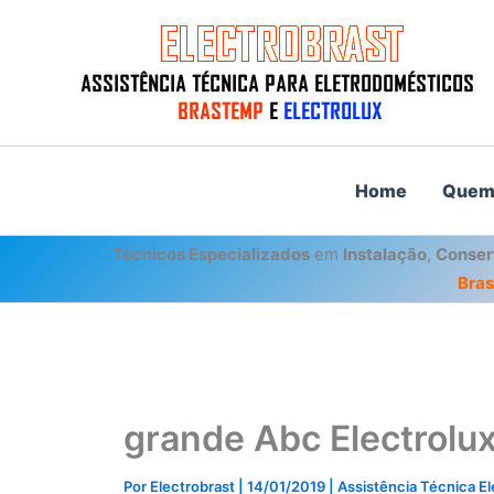
Ir
para
o
conteúdo
Home
Quem
Técnicos Especializados
em
Instalação
,
Conser
Bra
grande Abc Electrolux
Por
Electrobrast
|
14/01/2019
|
Assistência Técnica E