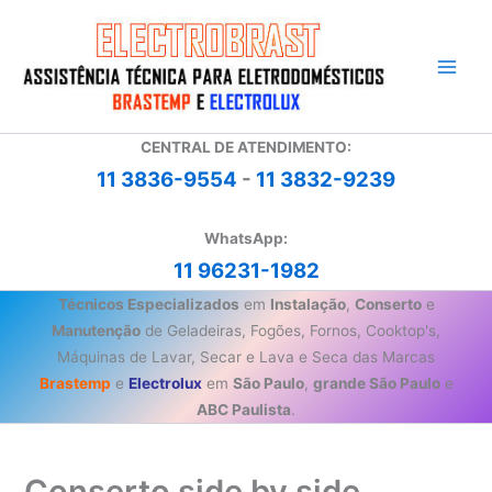
Ir
para
o
conteúdo
CENTRAL DE ATENDIMENTO:
11 3836-9554
-
11 3832-9239
WhatsApp:
11 96231-1982
Técnicos Especializados
em
Instalação
,
Conserto
e
Manutenção
de Geladeiras, Fogões, Fornos, Cooktop's,
Máquinas de Lavar, Secar e Lava e Seca das Marcas
Brastemp
e
Electrolux
em
São Paulo
,
grande São Paulo
e
ABC Paulista
.
Conserto side by side