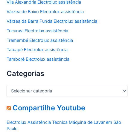
Vila Alexandria Electrolux assistência
Várzea de Baixo Electrolux assistência
Várzea da Barra Funda Electrolux assistência
Tucuruvi Electrolux assistência
Tremembé Electrolux assistência
Tatuapé Electrolux assistência
Tamboré Electrolux assistência
Categorias
C
a
t
e
Compartilhe Youtube
g
o
Electrolux Assistência Técnica Máquina de Lavar em São
r
Paulo
i