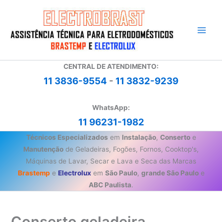
Ir
para
o
conteúdo
CENTRAL DE ATENDIMENTO:
11 3836-9554
-
11 3832-9239
WhatsApp:
11 96231-1982
Técnicos Especializados
em
Instalação
,
Conserto
e
Manutenção
de Geladeiras, Fogões, Fornos, Cooktop's,
Máquinas de Lavar, Secar e Lava e Seca das Marcas
Brastemp
e
Electrolux
em
São Paulo
,
grande São Paulo
e
ABC Paulista
.
Conserto geladeira