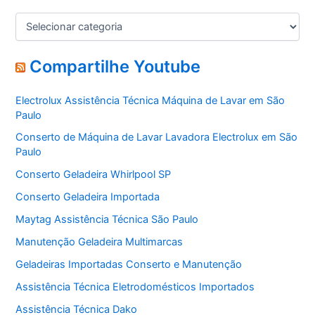
C
a
t
e
Compartilhe Youtube
g
o
Electrolux Assistência Técnica Máquina de Lavar em São
r
Paulo
i
a
Conserto de Máquina de Lavar Lavadora Electrolux em São
s
Paulo
Conserto Geladeira Whirlpool SP
Conserto Geladeira Importada
Maytag Assistência Técnica São Paulo
Manutenção Geladeira Multimarcas
Geladeiras Importadas Conserto e Manutenção
Assistência Técnica Eletrodomésticos Importados
Assistência Técnica Dako