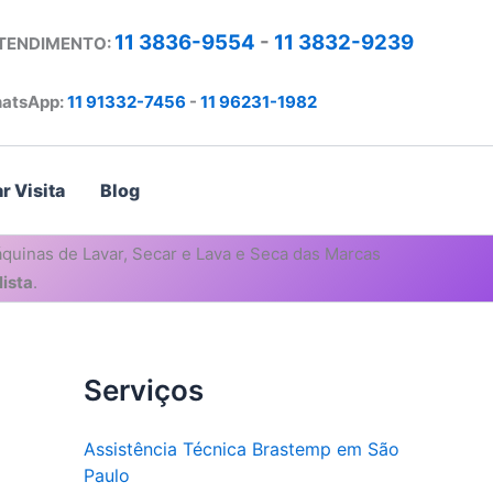
11 3836-9554
-
11 3832-9239
ATENDIMENTO:
atsApp:
11 91332-7456
-
11 96231-1982
r Visita
Blog
quinas de Lavar, Secar e Lava e Seca das Marcas
ista
.
Serviços
Assistência Técnica Brastemp em São
Paulo