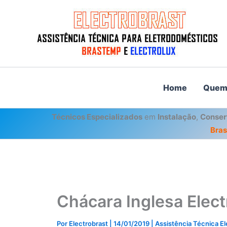
Ir
para
o
conteúdo
Home
Quem
Técnicos Especializados
em
Instalação
,
Conser
Bra
Chácara Inglesa Elect
Por
Electrobrast
|
14/01/2019
|
Assistência Técnica E