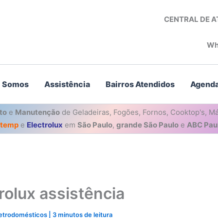
CENTRAL DE 
Wh
 Somos
Assistência
Bairros Atendidos
Agenda
to
e
Manutenção
de Geladeiras, Fogões, Fornos, Cooktop's, Má
stemp
e
Electrolux
em
São Paulo
,
grande São Paulo
e
ABC Paul
rolux assistência
letrodomésticos
|
3 minutos de leitura