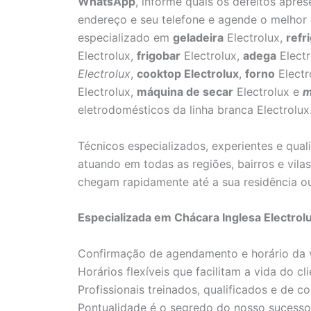
WhatsApp
, informe quais os defeitos apre
endereço e seu telefone e agende o melhor 
especializado em
geladeira
Electrolux,
refr
Electrolux,
frigobar
Electrolux,
adega
Electr
Electrolux
,
cooktop Electrolux
,
forno
Electr
Electrolux,
máquina de secar
Electrolux e
m
eletrodomésticos da linha branca Electrolux
Técnicos especializados, experientes e qua
atuando em todas as regiões, bairros e vil
chegam rapidamente até a sua residência o
Especializada em Chácara Inglesa Electrol
Confirmação de agendamento e horário da v
Horários flexíveis que facilitam a vida do cli
Profissionais treinados, qualificados e de co
Pontualidade é o segredo do nosso sucesso