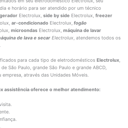
sentados em seu eletrodoméstico Electrolux, seu
dia e horário para ser atendido por um técnico
igerador
Electrolux,
side by side
Electrolux,
freezer
olux,
ar-condicionado
Electrolux,
fogão
olux,
microondas
Electrolux,
máquina de lavar
áquina de lava e secar
Electrolux
, atendemos todos os
.
lificados para cada tipo de eletrodomésticos
Electrolux
,
as de São Paulo, grande São Paulo e grande ABCD,
u empresa, através das Unidades Móveis.
ux assistência oferece o melhor atendimento:
isita.
ente.
nfiança.
.