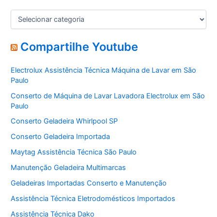
C
a
t
e
Compartilhe Youtube
g
o
Electrolux Assistência Técnica Máquina de Lavar em São
r
Paulo
i
a
Conserto de Máquina de Lavar Lavadora Electrolux em São
s
Paulo
Conserto Geladeira Whirlpool SP
Conserto Geladeira Importada
Maytag Assistência Técnica São Paulo
Manutenção Geladeira Multimarcas
Geladeiras Importadas Conserto e Manutenção
Assistência Técnica Eletrodomésticos Importados
Assistência Técnica Dako