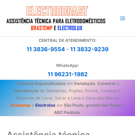
Ir
para
o
conteúdo
CENTRAL DE ATENDIMENTO:
11 3836-9554
-
11 3832-9239
WhatsApp:
11 96231-1982
Técnicos Especializados
em
Instalação
,
Conserto
e
Manutenção
de Geladeiras, Fogões, Fornos, Cooktop's,
Máquinas de Lavar, Secar e Lava e Seca das Marcas
Brastemp
e
Electrolux
em
São Paulo
,
grande São Paulo
e
ABC Paulista
.
Assistência técnica