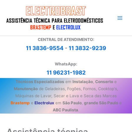
Ir
para
o
conteúdo
CENTRAL DE ATENDIMENTO:
11 3836-9554
-
11 3832-9239
WhatsApp:
11 96231-1982
Técnicos Especializados
em
Instalação
,
Conserto
e
Manutenção
de Geladeiras, Fogões, Fornos, Cooktop's,
Máquinas de Lavar, Secar e Lava e Seca das Marcas
Brastemp
e
Electrolux
em
São Paulo
,
grande São Paulo
e
ABC Paulista
.
Assistência técnica