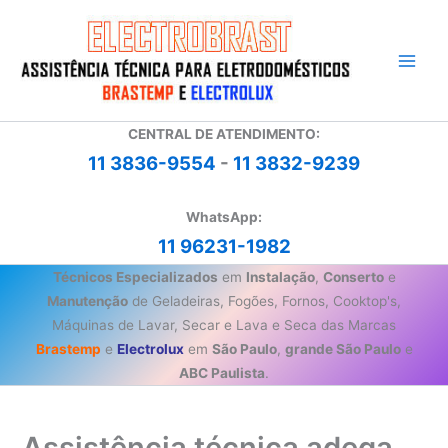
Ir
para
o
conteúdo
CENTRAL DE ATENDIMENTO:
11 3836-9554
-
11 3832-9239
WhatsApp:
11 96231-1982
Técnicos Especializados
em
Instalação
,
Conserto
e
Manutenção
de Geladeiras, Fogões, Fornos, Cooktop's,
Máquinas de Lavar, Secar e Lava e Seca das Marcas
Brastemp
e
Electrolux
em
São Paulo
,
grande São Paulo
e
ABC Paulista
.
Assistência técnica adega