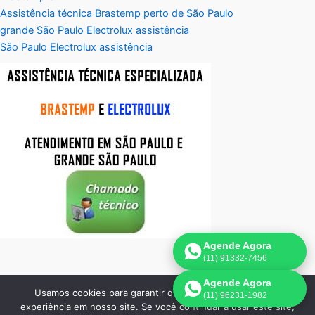
Assistência técnica Brastemp perto de São Paulo
grande São Paulo Electrolux assistência
São Paulo Electrolux assistência
Agende Agora
(11) 91332-7456
Agende Agora
Usamos cookies para garantir que oferecemos a melhor
(11) 96231-1982
Copyright © 2026 Electrobrast SP - 11 3836-9554 | Assistência
experiência em nosso site. Se você continuar a usar este site,