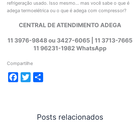
refrigeração usado. Isso mesmo… mas você sabe o que é
adega termoelétrica ou o que é adega com compressor?
CENTRAL DE ATENDIMENTO ADEGA
11 3976-9848 ou 3427-6065 | 11 3713-7665
11 96231-1982 WhatsApp
Compartilhe
F
T
S
a
w
h
c
itt
ar
e
er
e
b
Posts relacionados
o
o