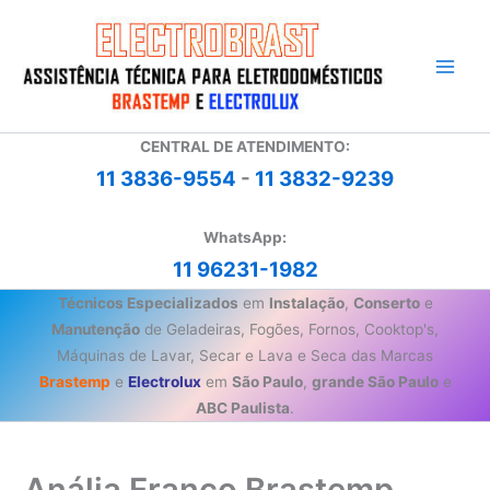
Ir
para
o
conteúdo
CENTRAL DE ATENDIMENTO:
11 3836-9554
-
11 3832-9239
WhatsApp:
11 96231-1982
Técnicos Especializados
em
Instalação
,
Conserto
e
Manutenção
de Geladeiras, Fogões, Fornos, Cooktop's,
Máquinas de Lavar, Secar e Lava e Seca das Marcas
Brastemp
e
Electrolux
em
São Paulo
,
grande São Paulo
e
ABC Paulista
.
Anália Franco Brastemp