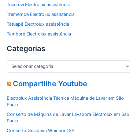
Tucuruvi Electrolux assistência
Tremembé Electrolux assistência
Tatuapé Electrolux assistência
Tamboré Electrolux assistência
Categorias
C
a
t
e
Compartilhe Youtube
g
o
Electrolux Assistência Técnica Máquina de Lavar em São
r
Paulo
i
a
Conserto de Máquina de Lavar Lavadora Electrolux em São
s
Paulo
Conserto Geladeira Whirlpool SP