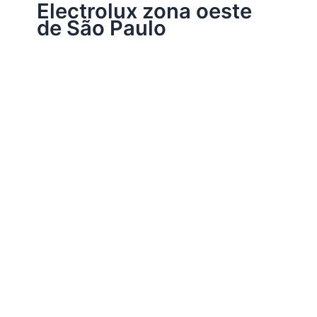
Electrolux zona oeste
de São Paulo
Assistência Técnica Electrolux
Electrolux Assistência Técnica em São
Paulo
Por
Electrobrast
|
15/08/2014
|
2 minutos de leitura
Electrolux Assistência Técnica em São Paulo
A Electrobrast é uma assistência técnica especializada
Electrolux que atende em São Paulo e grande São Paulo