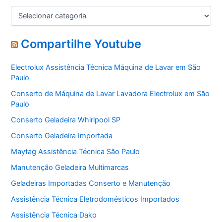
C
a
t
e
Compartilhe Youtube
g
o
Electrolux Assistência Técnica Máquina de Lavar em São
r
Paulo
i
a
Conserto de Máquina de Lavar Lavadora Electrolux em São
s
Paulo
Conserto Geladeira Whirlpool SP
Conserto Geladeira Importada
Maytag Assistência Técnica São Paulo
Manutenção Geladeira Multimarcas
Geladeiras Importadas Conserto e Manutenção
Assistência Técnica Eletrodomésticos Importados
Assistência Técnica Dako