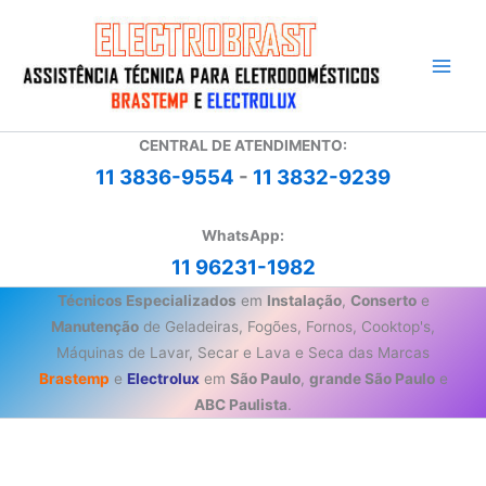
Ir
para
o
conteúdo
CENTRAL DE ATENDIMENTO:
11 3836-9554
-
11 3832-9239
WhatsApp:
11 96231-1982
Técnicos Especializados
em
Instalação
,
Conserto
e
Manutenção
de Geladeiras, Fogões, Fornos, Cooktop's,
Máquinas de Lavar, Secar e Lava e Seca das Marcas
Brastemp
e
Electrolux
em
São Paulo
,
grande São Paulo
e
ABC Paulista
.