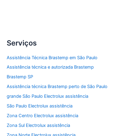
Conserto
Veja Mais »
de
Máquina
de
Serviços
Lavar
Electrolux
em
São
Assistência Técnica Brastemp em São Paulo
Paulo
Assistência técnica e autorizada Brastemp
Brastemp SP
Assistência técnica Brastemp perto de São Paulo
grande São Paulo Electrolux assistência
São Paulo Electrolux assistência
Zona Centro Electrolux assistência
Zona Sul Electrolux assistência
Zona Norte Electrolux assistência