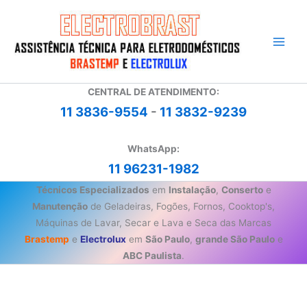
Ir
para
o
conteúdo
CENTRAL DE ATENDIMENTO:
11 3836-9554
-
11 3832-9239
WhatsApp:
11 96231-1982
Técnicos Especializados
em
Instalação
,
Conserto
e
Manutenção
de Geladeiras, Fogões, Fornos, Cooktop's,
Máquinas de Lavar, Secar e Lava e Seca das Marcas
Brastemp
e
Electrolux
em
São Paulo
,
grande São Paulo
e
ABC Paulista
.