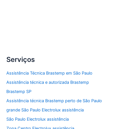
lava e seca Brastemp.
Compartilhe
Conserto
Veja Mais »
lava
e
seca
Serviços
Brastemp
Assistência Técnica Brastemp em São Paulo
Assistência técnica e autorizada Brastemp
Brastemp SP
Assistência técnica Brastemp perto de São Paulo
grande São Paulo Electrolux assistência
São Paulo Electrolux assistência
Zona Centro Electrolux assistência