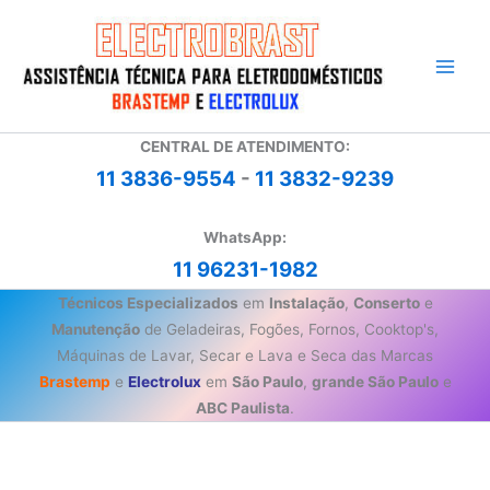
Ir
para
o
conteúdo
CENTRAL DE ATENDIMENTO:
11 3836-9554
-
11 3832-9239
WhatsApp:
11 96231-1982
Técnicos Especializados
em
Instalação
,
Conserto
e
Manutenção
de Geladeiras, Fogões, Fornos, Cooktop's,
Máquinas de Lavar, Secar e Lava e Seca das Marcas
Brastemp
e
Electrolux
em
São Paulo
,
grande São Paulo
e
ABC Paulista
.