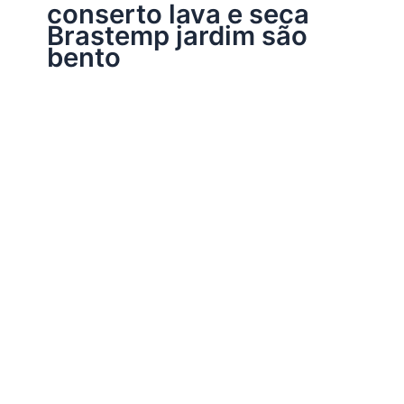
conserto lava e seca
Brastemp jardim são
bento
Assistência Técnica Eletrodomésticos
Conserto lava e seca Brastemp
Por
Electrobrast
|
16/01/2017
|
5 minutos de leitura
Conserto lava e seca Brastemp 39769848 peças
originais Brastemp, garantia em todos os serviços
realizados e sempre as melhores soluções para a sua