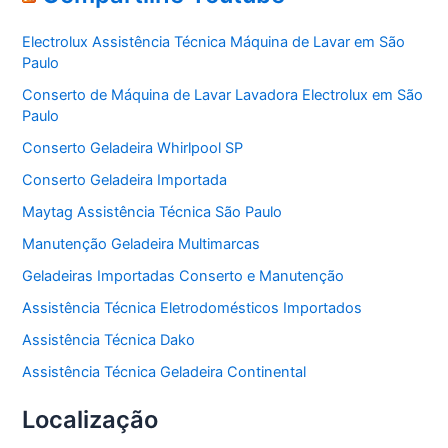
g
o
Electrolux Assistência Técnica Máquina de Lavar em São
r
Paulo
i
a
Conserto de Máquina de Lavar Lavadora Electrolux em São
s
Paulo
Conserto Geladeira Whirlpool SP
Conserto Geladeira Importada
Maytag Assistência Técnica São Paulo
Manutenção Geladeira Multimarcas
Geladeiras Importadas Conserto e Manutenção
Assistência Técnica Eletrodomésticos Importados
Assistência Técnica Dako
Assistência Técnica Geladeira Continental
Localização