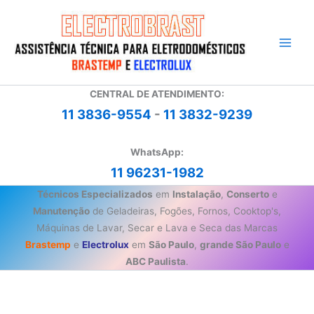
Ir
para
o
conteúdo
CENTRAL DE ATENDIMENTO:
11 3836-9554
-
11 3832-9239
WhatsApp:
11 96231-1982
Técnicos Especializados
em
Instalação
,
Conserto
e
Manutenção
de Geladeiras, Fogões, Fornos, Cooktop's,
Máquinas de Lavar, Secar e Lava e Seca das Marcas
Brastemp
e
Electrolux
em
São Paulo
,
grande São Paulo
e
ABC Paulista
.