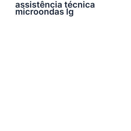
assistência técnica
microondas lg
Assistência Técnica Eletrodomésticos
Assistência técnica micro-ondas
Por
Electrobrast
|
11/11/2017
|
5 minutos de leitura
Assistência técnica micro-ondas, 34242962 para
instalação, conserto, reparo e manutenção microondas
de todas as marcas e modelos.