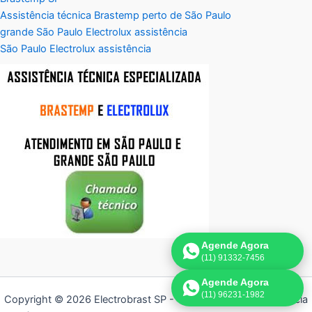
Assistência técnica Brastemp perto de São Paulo
grande São Paulo Electrolux assistência
São Paulo Electrolux assistência
Agende Agora
(11) 91332-7456
Agende Agora
(11) 96231-1982
Copyright © 2026 Electrobrast SP - 11 3836-9554 | Assistência