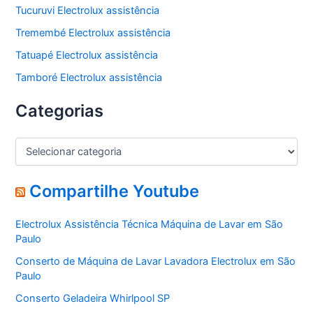
Tucuruvi Electrolux assistência
Tremembé Electrolux assistência
Tatuapé Electrolux assistência
Tamboré Electrolux assistência
Categorias
C
a
t
e
Compartilhe Youtube
g
o
Electrolux Assistência Técnica Máquina de Lavar em São
r
Paulo
i
a
Conserto de Máquina de Lavar Lavadora Electrolux em São
s
Paulo
Conserto Geladeira Whirlpool SP