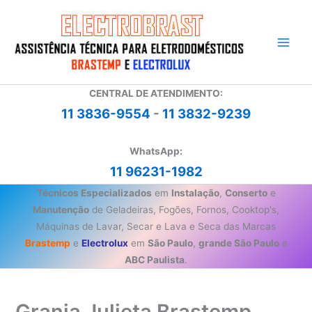
Ir
para
o
conteúdo
CENTRAL DE ATENDIMENTO:
11 3836-9554
-
11 3832-9239
WhatsApp:
11 96231-1982
Técnicos Especializados
em
Instalação
,
Conserto
e
Manutenção
de Geladeiras, Fogões, Fornos, Cooktop's,
Máquinas de Lavar, Secar e Lava e Seca das Marcas
Brastemp
e
Electrolux
em
São Paulo
,
grande São Paulo
e
ABC Paulista
.
Granja Julieta Brastemp